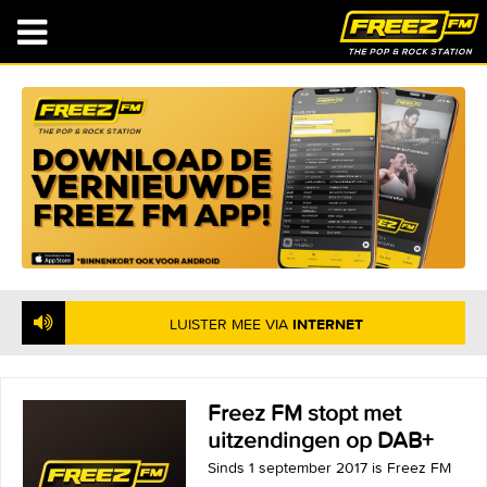
NU OP DE RADIO
: ROONEY - WHEN DID YOUR
HEART GO MISSING
LUISTER MEE VIA
INTERNET
Freez FM stopt met
uitzendingen op DAB+
Sinds 1 september 2017 is Freez FM