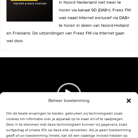
in Noord Nederland niet meer te
horen via kanaal 9D (DAB+). Freez FM
was naast Internet exclusief via DAB+
te horen in delen van Noord-Holland
en Friesland. De uitzendingen van Freez FM via Internet gaan
wel door.
Videospeler
Beheer toestemming
Om de beste ervaringen te bieden, gebruiken wij technologieën zoals
cookies om informatie over je apparaat op te slaan en/of te raadplegen.
Door in te stemmen met deze technologieën kunnen wij gegevens zoals
00:00
00:21
surfgedrag of unieke ID's op deze site verwerken. Als je geen toestemming
geeft of uw toestemming intrekt, kan dit een nadelige invloed hebben op