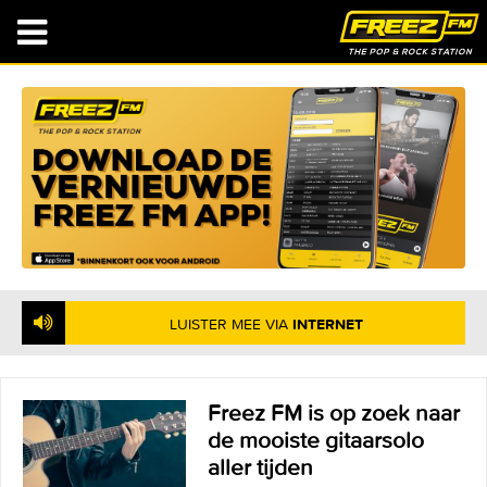
NU OP DE RADIO
: ELLEN FOLEY - WHAT'S A MATTER
BABY
LUISTER MEE VIA
INTERNET
Freez FM is op zoek naar
de mooiste gitaarsolo
aller tijden