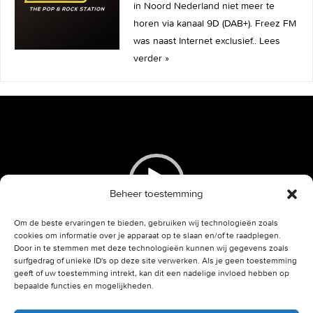
in Noord Nederland niet meer te
horen via kanaal 9D (DAB+). Freez FM
was naast Internet exclusief..
Lees
verder »
Videospeler
Beheer toestemming
Om de beste ervaringen te bieden, gebruiken wij technologieën zoals
cookies om informatie over je apparaat op te slaan en/of te raadplegen.
Door in te stemmen met deze technologieën kunnen wij gegevens zoals
00:00
00:21
surfgedrag of unieke ID's op deze site verwerken. Als je geen toestemming
geeft of uw toestemming intrekt, kan dit een nadelige invloed hebben op
bepaalde functies en mogelijkheden.